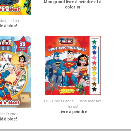
Mon grand livre à peindre et à
colorier
des justiciers
é à bloc!
DC Super Friends – Peins avec tes
héros!
Livre à peindre
er Friends
é à bloc!