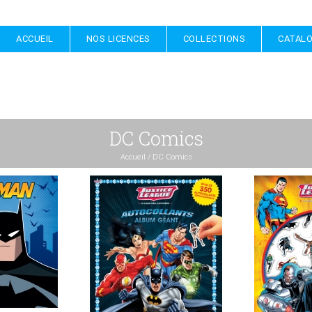
ACCUEIL
NOS LICENCES
COLLECTIONS
CATAL
DC Comics
Accueil
/
DC Comics