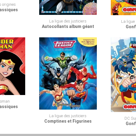
 origines
lassiques
La ligue des justiciers
La ligue 
Autocollants album géant
Gonfl
woman
lassiques
La ligue des justiciers
DC Sup
Comptines et Figurines
Gonfl