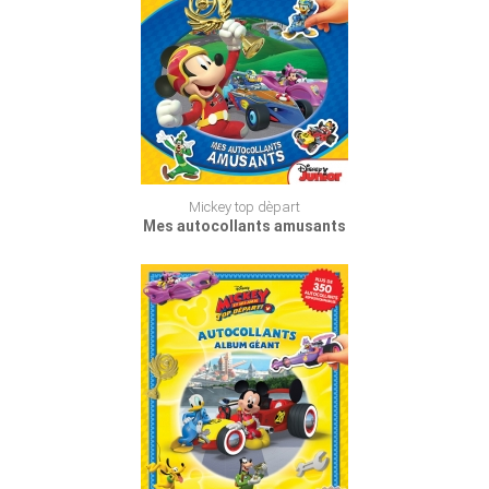
Mickey top dèpart
Mes autocollants amusants