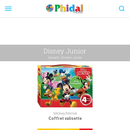
Skip
to
content
Disney Junior
Accueil
/
Disney Junior
Mickey/Minnie
Coffret valisette