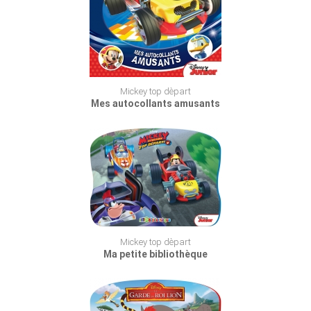
Mickey top dèpart
Mes autocollants amusants
Mickey top dèpart
Ma petite bibliothèque