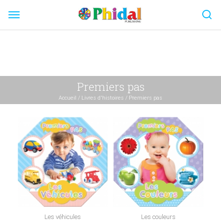
Skip
to
content
Premiers pas
Accueil
/
Livres d'histoires
/
Premiers pas
Les véhicules
Les couleurs