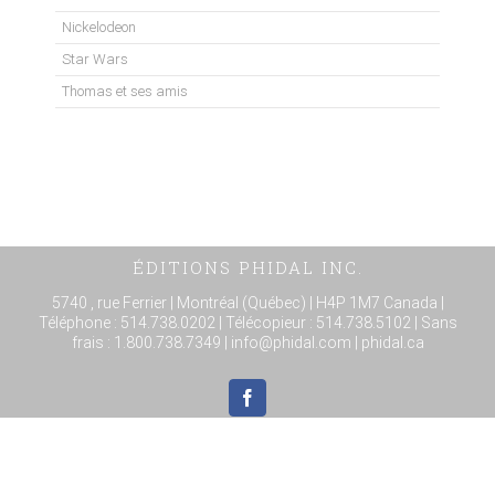
Nickelodeon
Star Wars
Thomas et ses amis
ÉDITIONS PHIDAL INC.
5740 , rue Ferrier | Montréal (Québec) | H4P 1M7 Canada |
Téléphone :
514.738.0202
| Télécopieur : 514.738.5102 | Sans
frais :
1.800.738.7349
|
info@phidal.com
| phidal.ca
©
2026 |
Phidal.ca
| Tous droits réservés |
Politique de protection des renseignements
personnels