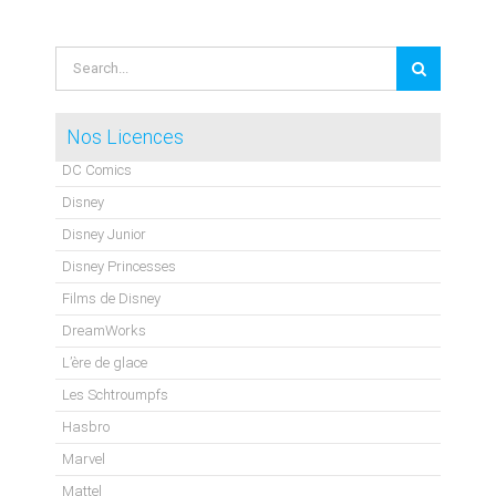
Search
for:
Nos Licences
DC Comics
Disney
Disney Junior
Disney Princesses
Films de Disney
DreamWorks
L’ère de glace
Les Schtroumpfs
Hasbro
Marvel
Mattel