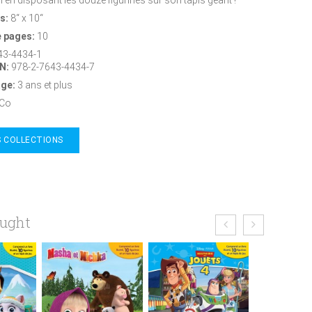
s:
8“ x 10“
 pages:
10
43-4434-1
N:
978-2-7643-4434-7
âge:
3 ans et plus
Co
 COLLECTIONS
ought