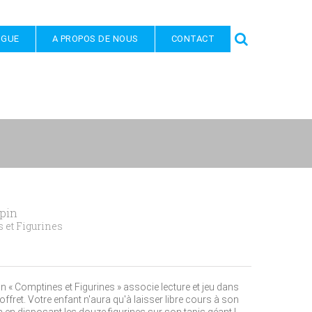
OGUE
A PROPOS DE NOUS
CONTACT
apin
 et Figurines
on « Comptines et Figurines » associe lecture et jeu dans
fret. Votre enfant n'aura qu'à laisser libre cours à son
 en disposant les douze figurines sur son tapis géant !