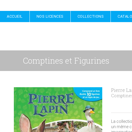
ACCUEIL
NOS LICENCES
COLLECTIONS
CATAL
Comptines et Figurines
Pierre L
Comptines
La collecti
un même cof
imagination