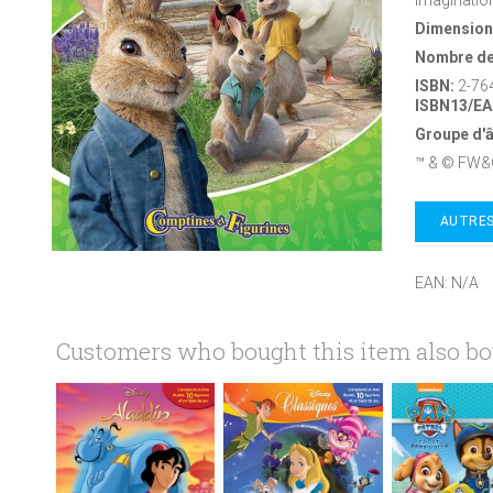
Dimension
Nombre de
ISBN:
2-76
ISBN13/EA
Groupe d'
™ & © FW&
AUTRES
EAN:
N/A
Customers who bought this item also b