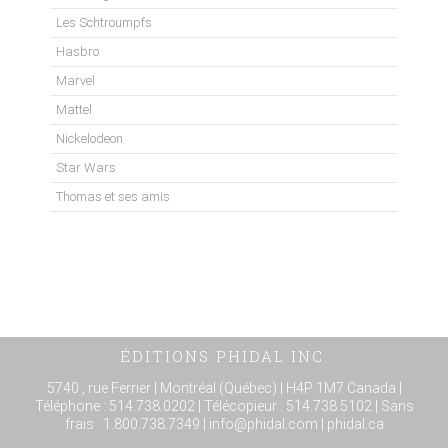
Les Schtroumpfs
Hasbro
Marvel
Mattel
Nickelodeon
Star Wars
Thomas et ses amis
ÉDITIONS PHIDAL INC.
5740 , rue Ferrier | Montréal (Québec) | H4P 1M7 Canada |
Téléphone :
514.738.0202
| Télécopieur : 514.738.5102 | Sans
frais :
1.800.738.7349
|
info@phidal.com
| phidal.ca